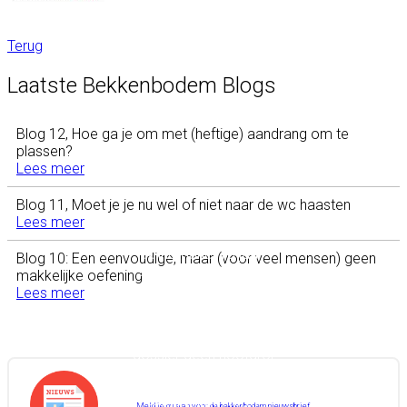
Terug
Laatste Bekkenbodem Blogs
Blog 12, Hoe ga je om met (heftige) aandrang om te
plassen?
Lees meer
Blog 11, Moet je je nu wel of niet naar de wc haasten
Lees meer
Annemarie, 10 jaar
Blog 10: Een eenvoudige, maar (voor veel mensen) geen
schouderklachten 51
makkelijke oefening
jaar
Lees meer
Ik heb het als heel
prettig ervaren dat het
dossier geen hoofdrol
krijgt tijdens consulten.
Mede daardoor is er
meer ruimte voor
Meld je nu aan voor de bekkenbodem nieuwsbrief