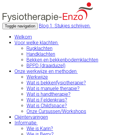
Blog 1: Stukjes schrijven.
Toggle navigation
Welkom
Voor welke klachten
Rugklachten
Handklachten
Bekken en bekkenbodemklachten
BPPD (draaiduizel)
Onze werkwijze en methoden
Werkwijze
Wat is bekkenfysiotherapie?
Wat is manuele therapie?
Wat is handtherapie?
Wat is Feldenkrais?
Wat is Child’space?
Onze Cursussen/Workshops
Cliëntervaringen
Informatie
Wie is Karin?
Wie is Berry?