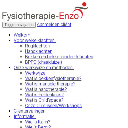
Aanmelden cliént
Toggle navigation
Welkom
Voor welke klachten
Rugklachten
Handklachten
Bekken en bekkenbodemklachten
BPPD (draaiduizel)
Onze werkwijze en methoden
Werkwijze
Wat is bekkenfysiotherapie?
Wat is manuele therapie?
Wat is handtherapie?
Wat is Feldenkrais?
Wat is Child’space?
Onze Cursussen/Workshops
Cliëntervaringen
Informatie
Wie is Karin?
Wie is Berry?